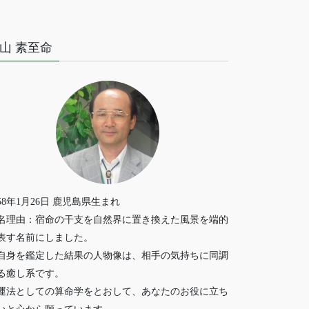
山 素至命
958年1月26日 鹿児島県生まれ
名理由：宿命の干支を自然界に置き換えた風景を端的
表す名前にしました。
自身を鑑定した結果の人物像は、相手の気持ちに同調
る癒し系です。
運法としての算命学をとおして、あなたのお役に立ち