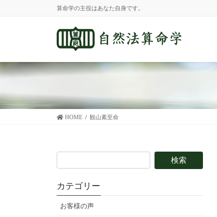
コ
ナ
算命学の主役はあなた自身です。
ン
ビ
テ
ゲ
ン
ー
ツ
シ
に
ョ
移
ン
動
に
移
動
HOME
観山素至命
カテゴリー
お客様の声