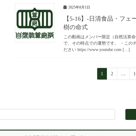
2025年8月1日
【5-16】-日清食品・フ
樹の命式
この動画はメンバー限定（自然法算命学
で、その時点での運勢です。 ・この
ださい https://www.youtube.com […]
Posts
ペ
ペ
1
2
…
1
pagination
ー
ー
ジ
ジ