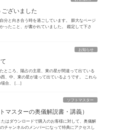
うございました
自分と向き合う時を過ごしています。 膨大なページ
かったこと、が書かれていました。 鑑定して下さ
お知らせ
いて
を出したところ、陽占の主星、東の星が間違って出ている
陽占の西、中、東の星が違って出ているようです。 これら
合、 […]
ソフトマスター
ソフトマスターの奥儀解説書・講義）
またはダウンロードで購入のお客様に対して、奥儀解
 ・このチャンネルのメンバーになって特典にアクセスし