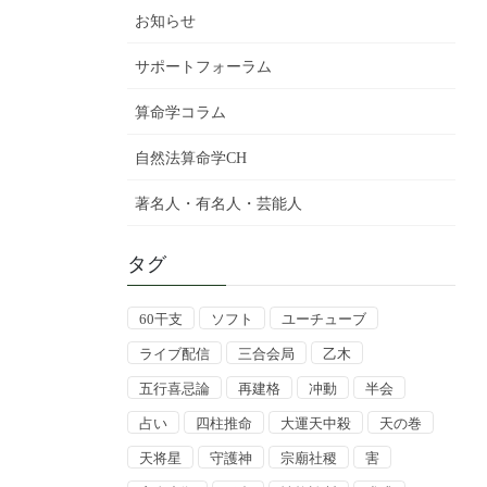
お知らせ
サポートフォーラム
算命学コラム
自然法算命学CH
著名人・有名人・芸能人
タグ
60干支
ソフト
ユーチューブ
ライブ配信
三合会局
乙木
五行喜忌論
再建格
冲動
半会
占い
四柱推命
大運天中殺
天の巻
天将星
守護神
宗廟社稷
害