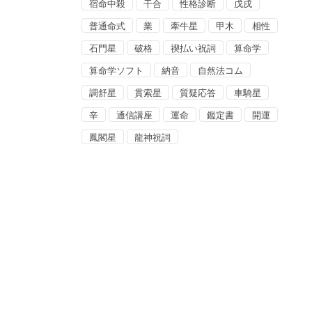
宿命中殺
干合
性格診断
戊戌
普通命式
業
牽牛星
甲木
相性
石門星
破格
禊払い祝詞
算命学
算命学ソフト
納音
自然法コム
調舒星
貫索星
質疑応答
車騎星
辛
通信講座
運命
鑑定書
開運
鳳閣星
龍神祝詞