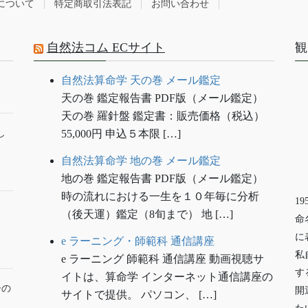
について
特定商取引法表記
お問い合わせ
自然法コム ECサイト
観
自然法算命学 天の巻 メール鑑定
天の巻 鑑定報告書 PDF版（メール鑑定）
天の巻 羅針盤 鑑定書：販売価格（税込）
し
55,000円 申込５本限 […]
自然法算命学 地の巻 メール鑑定
地の巻 鑑定報告書 PDF版（メール鑑定）
時の流れにおける一生を１０年毎に分析
1
（後天運）鑑定（8旬まで） 地 […]
命
に
e ラーニング・師範科 通信講座
私
e ラーニング 師範科 通信講座 動画視聴サ
す
イトは、算命学 インターネット通信講座の
ーの
開
サイトで提供。 パソコン、 […]