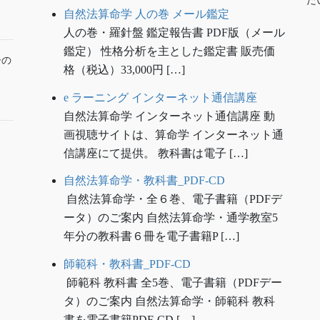
た
自然法算命学 人の巻 メール鑑定
人の巻・羅針盤 鑑定報告書 PDF版（メール
鑑定） 性格分析を主とした鑑定書 販売価
ーの
格（税込）33,000円 […]
e ラーニング インターネット通信講座
自然法算命学 インターネット通信講座 動
画視聴サイトは、算命学 インターネット通
信講座にて提供。 教科書は電子 […]
自然法算命学・教科書_PDF-CD
自然法算命学・全６巻、電子書籍（PDFデ
ータ）のご案内 自然法算命学・通学教室5
年分の教科書６冊を電子書籍P […]
師範科・教科書_PDF-CD
師範科 教科書 全5巻、電子書籍（PDFデー
タ）のご案内 自然法算命学・師範科 教科
書を電子書籍PDF-CD […]