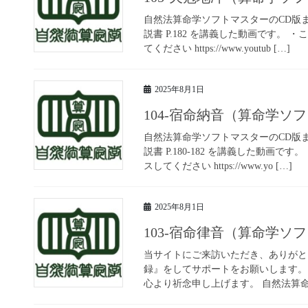
自然法算命学ソフトマスターのCD版
説書 P.182 を講義した動画です。
てください https://www.youtub […]
2025年8月1日
104-宿命納音（算命学
自然法算命学ソフトマスターのCD版
説書 P.180-182 を講義した動画
スしてください https://www.yo […]
2025年8月1日
103-宿命律音（算命学
当サイトにご来訪いただき、ありがと
録』をしてサポートをお願いします。
心より祈念申し上げます。 自然法算命