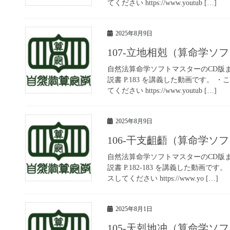
てください https://www.youtub […]
2025年8月9日
107-立地相剋（算命学
自然法算命学ソフトマスターのCD版
説書 P.183 を講義した動画です。
てください https://www.youtub […]
2025年8月9日
106-干支齟齬（算命学
自然法算命学ソフトマスターのCD版
説書 P.182-183 を講義した動画
スしてください https://www.yo […]
2025年8月1日
105-天剋地冲（算命学