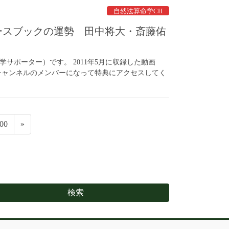
自然法算命学CH
ェースブックの運勢 田中将大・斎藤佑
サポーター）です。 2011年5月に収録した動画
チャンネルのメンバーになって特典にアクセスしてく
ペ
00
»
ー
ジ