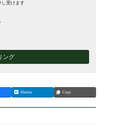
を申し受けます
い
リング
Hatena
Copy