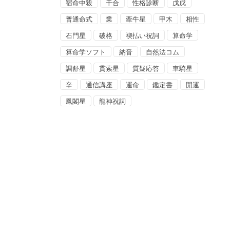
宿命中殺
干合
性格診断
戊戌
普通命式
業
牽牛星
甲木
相性
石門星
破格
禊払い祝詞
算命学
算命学ソフト
納音
自然法コム
調舒星
貫索星
質疑応答
車騎星
辛
通信講座
運命
鑑定書
開運
鳳閣星
龍神祝詞