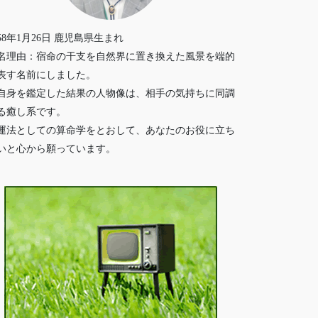
958年1月26日 鹿児島県生まれ
名理由：宿命の干支を自然界に置き換えた風景を端的
表す名前にしました。
自身を鑑定した結果の人物像は、相手の気持ちに同調
る癒し系です。
運法としての算命学をとおして、あなたのお役に立ち
いと心から願っています。