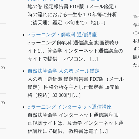
地の巻 鑑定報告書 PDF版（メール鑑定）
時の流れにおける一生を１０年毎に分析
1
（後天運）鑑定（8旬まで） 地 […]
命
に
e ラーニング・師範科 通信講座
私
e ラーニング 師範科 通信講座 動画視聴サ
す
イトは、算命学 インターネット通信講座の
開
サイトで提供。 パソコン、 […]
た
ーの
自然法算命学 人の巻 メール鑑定
人の巻・羅針盤 鑑定報告書 PDF版（メール
鑑定） 性格分析を主とした鑑定書 販売価
格（税込）33,000円 […]
ーの
e ラーニング インターネット通信講座
自然法算命学 インターネット通信講座 動
画視聴サイトは、算命学 インターネット通
信講座にて提供。 教科書は電子 […]