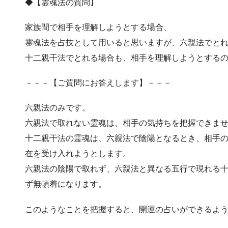
◆【霊魂法の質問】
家族間で相手を理解しようとする場合、
霊魂法を占技として用いると思いますが、六親法でと
十二親干法でとれる場合も、相手を理解しようとする
－－－【ご質問にお答えします】－－－
六親法のみです。
六親法で取れない霊魂は、相手の気持ちを把握できま
十二親干法の霊魂は、六親法で陰陽となるとき、相手
在を受け入れようとします。
六親法の陰陽で取れず、六親法と異なる五行で現れる
ず無頓着になります。
このようなことを把握すると、開運の占いができるよ