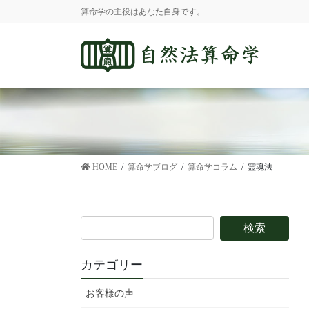
コ
ナ
算命学の主役はあなた自身です。
ン
ビ
テ
ゲ
ン
ー
ツ
シ
に
ョ
移
ン
動
に
移
動
HOME
算命学ブログ
算命学コラム
霊魂法
カテゴリー
お客様の声