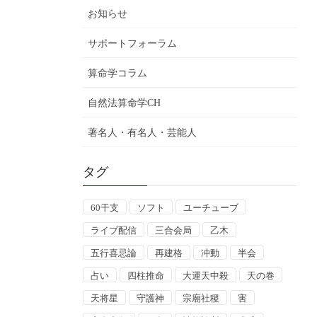
お知らせ
サポートフォーラム
算命学コラム
自然法算命学CH
著名人・有名人・芸能人
タグ
60干支
ソフト
ユーチューブ
ライブ配信
三合会局
乙木
五行喜忌論
再建格
冲動
半会
占い
四柱推命
大運天中殺
天の巻
天将星
守護神
宗廟社稷
害