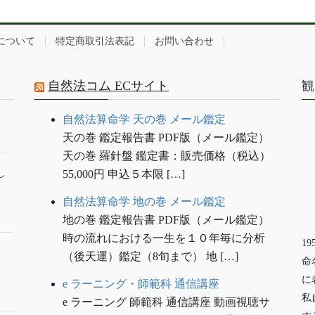
について
特定商取引法表記
お問い合わせ
自然法コム ECサイト
観
自然法算命学 天の巻 メール鑑定
天の巻 鑑定報告書 PDF版（メール鑑定）
天の巻 羅針盤 鑑定書：販売価格（税込）
し
55,000円 申込５本限 […]
自然法算命学 地の巻 メール鑑定
地の巻 鑑定報告書 PDF版（メール鑑定）
時の流れにおける一生を１０年毎に分析
1
（後天運）鑑定（8旬まで） 地 […]
命
に
e ラーニング・師範科 通信講座
私
e ラーニング 師範科 通信講座 動画視聴サ