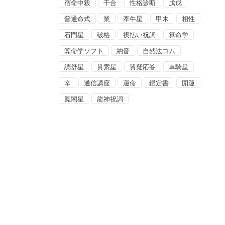
宿命中殺
干合
性格診断
戊戌
普通命式
業
牽牛星
甲木
相性
石門星
破格
禊払い祝詞
算命学
算命学ソフト
納音
自然法コム
調舒星
貫索星
質疑応答
車騎星
辛
通信講座
運命
鑑定書
開運
鳳閣星
龍神祝詞