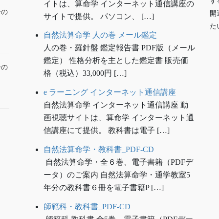
す
イトは、算命学 インターネット通信講座の
ーの
開
サイトで提供。 パソコン、 […]
た
自然法算命学 人の巻 メール鑑定
人の巻・羅針盤 鑑定報告書 PDF版（メール
鑑定） 性格分析を主とした鑑定書 販売価
ーの
格（税込）33,000円 […]
e ラーニング インターネット通信講座
自然法算命学 インターネット通信講座 動
画視聴サイトは、算命学 インターネット通
信講座にて提供。 教科書は電子 […]
自然法算命学・教科書_PDF-CD
自然法算命学・全６巻、電子書籍（PDFデ
ータ）のご案内 自然法算命学・通学教室5
年分の教科書６冊を電子書籍P […]
師範科・教科書_PDF-CD