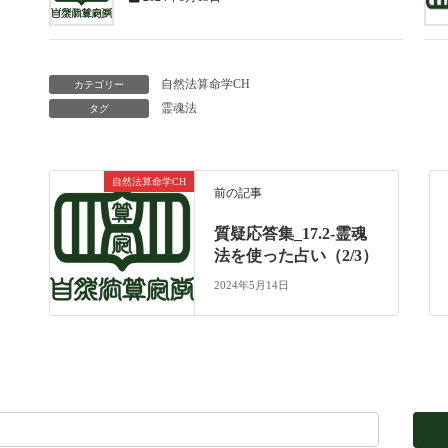
自然法算命学CH
カテゴリー
霊魂法
タグ
自然法算命学CH
前の記事
質疑応答集_17.2-霊魂
法を使った占い（2/3）
2024年5月14日