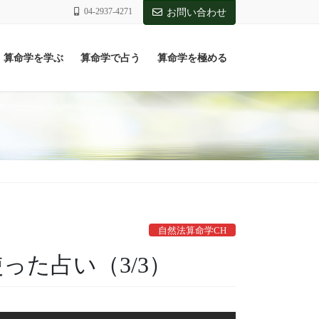
04-2937-4271
お問い合わせ
算命学を学ぶ
算命学で占う
算命学を極める
自然法算命学CH
使った占い（3/3）