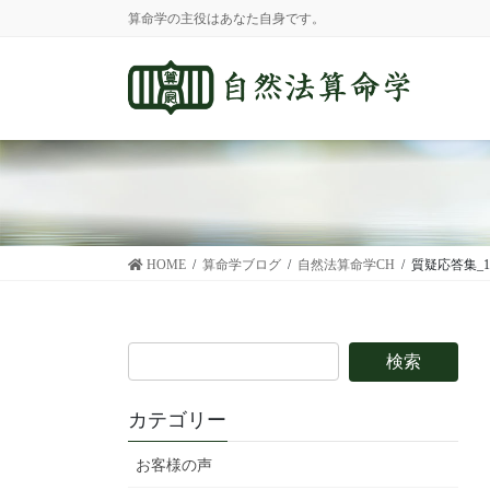
コ
ナ
算命学の主役はあなた自身です。
ン
ビ
テ
ゲ
ン
ー
ツ
シ
に
ョ
移
ン
動
に
移
動
HOME
算命学ブログ
自然法算命学CH
質疑応答集_1
カテゴリー
お客様の声