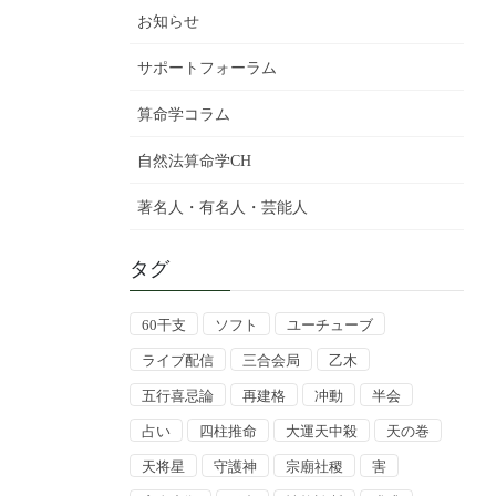
お知らせ
サポートフォーラム
算命学コラム
自然法算命学CH
著名人・有名人・芸能人
タグ
60干支
ソフト
ユーチューブ
ライブ配信
三合会局
乙木
五行喜忌論
再建格
冲動
半会
占い
四柱推命
大運天中殺
天の巻
天将星
守護神
宗廟社稷
害