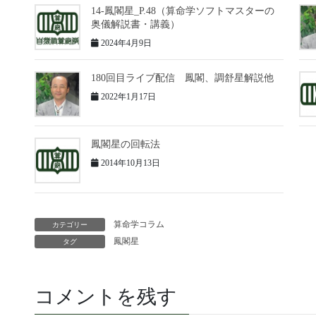
14-鳳閣星_P.48（算命学ソフトマスターの
奥儀解説書・講義）
2024年4月9日
180回目ライブ配信 鳳閣、調舒星解説他
2022年1月17日
鳳閣星の回転法
2014年10月13日
算命学コラム
カテゴリー
鳳閣星
タグ
コメントを残す