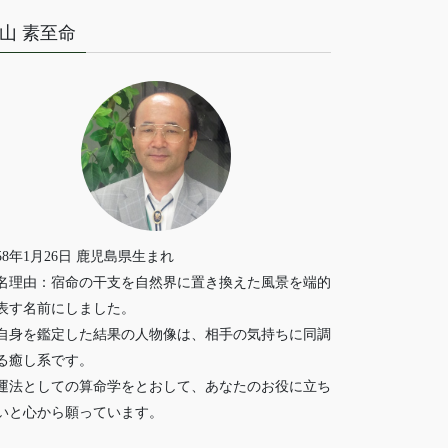
山 素至命
958年1月26日 鹿児島県生まれ
名理由：宿命の干支を自然界に置き換えた風景を端的
表す名前にしました。
自身を鑑定した結果の人物像は、相手の気持ちに同調
る癒し系です。
運法としての算命学をとおして、あなたのお役に立ち
いと心から願っています。