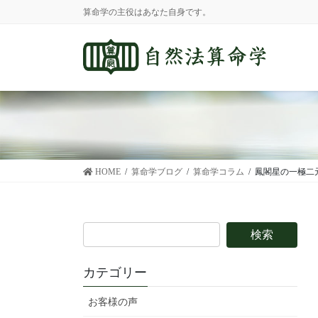
コ
ナ
算命学の主役はあなた自身です。
ン
ビ
テ
ゲ
ン
ー
ツ
シ
に
ョ
移
ン
動
に
移
動
HOME
算命学ブログ
算命学コラム
鳳閣星の一極二
カテゴリー
お客様の声