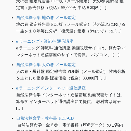
天の巻 鑑定報告書 PDF版（メール鑑定） 天の巻 羅針盤 鑑
定書：販売価格（税込）55,000円 申込５本限 […]
自然法算命学 地の巻 メール鑑定
地の巻 鑑定報告書 PDF版（メール鑑定） 時の流れにおける
一生を１０年毎に分析（後天運）鑑定（8旬まで） 地 […]
e ラーニング・師範科 通信講座
e ラーニング 師範科 通信講座 動画視聴サイトは、算命学 イ
ンターネット通信講座のサイトで提供。 パソコン、 […]
自然法算命学 人の巻 メール鑑定
人の巻・羅針盤 鑑定報告書 PDF版（メール鑑定） 性格分析
を主とした鑑定書 販売価格（税込）33,000円 […]
e ラーニング インターネット通信講座
自然法算命学 インターネット通信講座 動画視聴サイトは、
算命学 インターネット通信講座にて提供。 教科書は電子
[…]
自然法算命学・教科書_PDF-CD
自然法算命学・全６巻、電子書籍（PDFデータ）のご案内