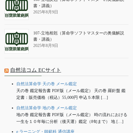
書・講義）
2025年8月9日
107-立地相剋（算命学ソフトマスターの奥儀解説
書・講義）
2025年8月9日
自然法コム ECサイト
自然法算命学 天の巻 メール鑑定
天の巻 鑑定報告書 PDF版（メール鑑定） 天の巻 羅針盤 鑑
定書：販売価格（税込）55,000円 申込５本限 […]
自然法算命学 地の巻 メール鑑定
地の巻 鑑定報告書 PDF版（メール鑑定） 時の流れにおける
一生を１０年毎に分析（後天運）鑑定（8旬まで） 地 […]
e ラーニング・師範科 通信講座