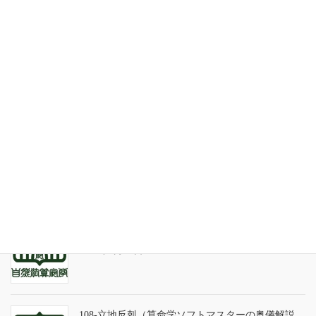
特定商取引法表記
お問い合わせ
最近の投稿
家系が途絶えるときの家族の人間関係
2026年7月31日
天の巻・鑑定書 ありがとうございました
2026年3月21日
算命学ソフトのバグについて
2025年9月13日
108-立地反剋（算命学ソフトマスターの奥儀解説