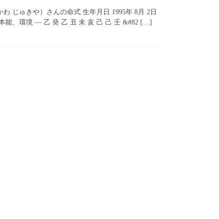
 じゅきや）さんの命式 生年月日 1995年 8月 2日
境 — 乙 癸 乙 丑 未 亥 己 己 壬 &#82 […]