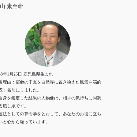
山 素至命
958年1月26日 鹿児島県生まれ
名理由：宿命の干支を自然界に置き換えた風景を端的
表す名前にしました。
自身を鑑定した結果の人物像は、相手の気持ちに同調
る癒し系です。
運法としての算命学をとおして、あなたのお役に立ち
いと心から願っています。