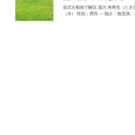
命式を動画で解説 瀧川 寿希也（たきかわ
（水） 性別：男性 — 陰占：無意識、本能、環