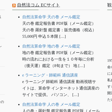
自然法コム ECサイト
観
自然法算命学 天の巻 メール鑑定
係
天の巻 鑑定報告書 PDF版（メール鑑定）
天の巻 羅針盤 鑑定書：販売価格（税込）
55,000円 申込５本限 […]
し
自然法算命学 地の巻 メール鑑定
地の巻 鑑定報告書 PDF版（メール鑑定）
時の流れにおける一生を１０年毎に分析
1
（後天運）鑑定（8旬まで） 地 […]
命
に
e ラーニング・師範科 通信講座
私
e ラーニング 師範科 通信講座 動画視聴サ
す
イトは、算命学 インターネット通信講座の
開
サイトで提供。 パソコン、 […]
た
ーの
自然法算命学 人の巻 メール鑑定
人の巻・羅針盤 鑑定報告書 PDF版（メール