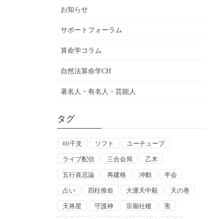
お知らせ
サポートフォーラム
算命学コラム
自然法算命学CH
著名人・有名人・芸能人
タグ
60干支
ソフト
ユーチューブ
ライブ配信
三合会局
乙木
五行喜忌論
再建格
冲動
半会
占い
四柱推命
大運天中殺
天の巻
天将星
守護神
宗廟社稷
害