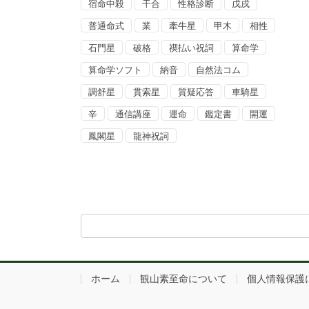
宿命中殺
干合
性格診断
戊戌
普通命式
業
牽牛星
甲木
相性
石門星
破格
禊払い祝詞
算命学
算命学ソフト
納音
自然法コム
調舒星
貫索星
質疑応答
車騎星
辛
通信講座
運命
鑑定書
開運
鳳閣星
龍神祝詞
ホーム
観山素至命について
個人情報保護