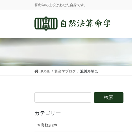
コ
ナ
算命学の主役はあなた自身です。
ン
ビ
テ
ゲ
ン
ー
ツ
シ
に
ョ
移
ン
動
に
移
動
HOME
算命学ブログ
瀧川寿希也
カテゴリー
お客様の声