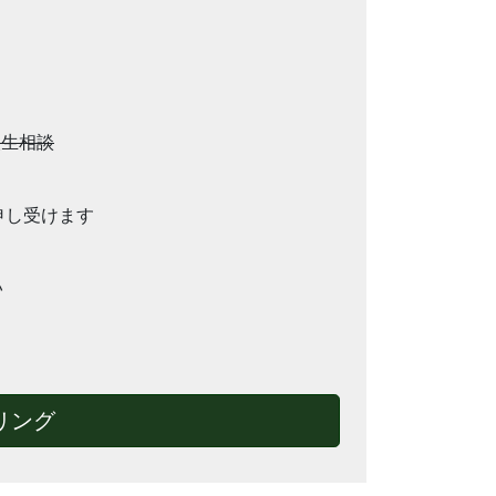
人生相談
を申し受けます
い
リング