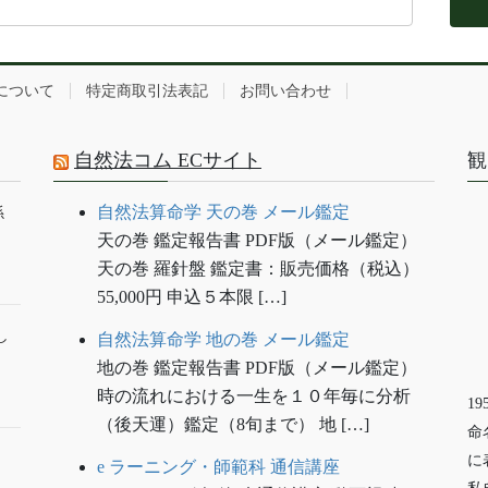
について
特定商取引法表記
お問い合わせ
自然法コム ECサイト
観
自然法算命学 天の巻 メール鑑定
係
天の巻 鑑定報告書 PDF版（メール鑑定）
天の巻 羅針盤 鑑定書：販売価格（税込）
55,000円 申込５本限 […]
し
自然法算命学 地の巻 メール鑑定
地の巻 鑑定報告書 PDF版（メール鑑定）
時の流れにおける一生を１０年毎に分析
1
（後天運）鑑定（8旬まで） 地 […]
命
に
e ラーニング・師範科 通信講座