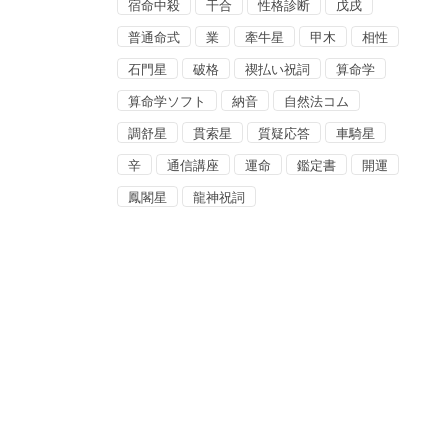
宿命中殺
干合
性格診断
戊戌
普通命式
業
牽牛星
甲木
相性
石門星
破格
禊払い祝詞
算命学
算命学ソフト
納音
自然法コム
調舒星
貫索星
質疑応答
車騎星
辛
通信講座
運命
鑑定書
開運
鳳閣星
龍神祝詞