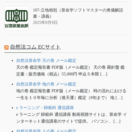
107-立地相剋（算命学ソフトマスターの奥儀解説
書・講義）
2025年8月9日
自然法コム ECサイト
自然法算命学 天の巻 メール鑑定
天の巻 鑑定報告書 PDF版（メール鑑定） 天の巻 羅針盤 鑑
定書：販売価格（税込）55,000円 申込５本限 […]
自然法算命学 地の巻 メール鑑定
地の巻 鑑定報告書 PDF版（メール鑑定） 時の流れにおける
一生を１０年毎に分析（後天運）鑑定（8旬まで） 地 […]
e ラーニング・師範科 通信講座
e ラーニング 師範科 通信講座 動画視聴サイトは、算命学 イ
ンターネット通信講座のサイトで提供。 パソコン、 […]
自然法算命学 人の巻 メール鑑定