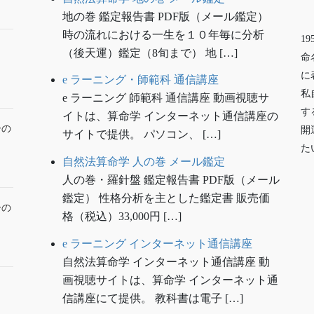
地の巻 鑑定報告書 PDF版（メール鑑定）
時の流れにおける一生を１０年毎に分析
1
（後天運）鑑定（8旬まで） 地 […]
命
に
e ラーニング・師範科 通信講座
私
e ラーニング 師範科 通信講座 動画視聴サ
す
イトは、算命学 インターネット通信講座の
ーの
開
サイトで提供。 パソコン、 […]
た
自然法算命学 人の巻 メール鑑定
人の巻・羅針盤 鑑定報告書 PDF版（メール
鑑定） 性格分析を主とした鑑定書 販売価
ーの
格（税込）33,000円 […]
e ラーニング インターネット通信講座
自然法算命学 インターネット通信講座 動
画視聴サイトは、算命学 インターネット通
信講座にて提供。 教科書は電子 […]