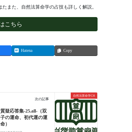
はたまた、自然法算命学の占技も詳しく解説。
はこちら
Hatena
Copy
自然法算命学CH
次の記事
質疑応答集-25.all-（双
子の運命、初代運の運
命）