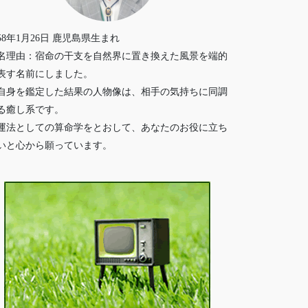
958年1月26日 鹿児島県生まれ
名理由：宿命の干支を自然界に置き換えた風景を端的
表す名前にしました。
自身を鑑定した結果の人物像は、相手の気持ちに同調
る癒し系です。
運法としての算命学をとおして、あなたのお役に立ち
いと心から願っています。