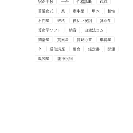
宿命中殺
干合
性格診断
戊戌
普通命式
業
牽牛星
甲木
相性
石門星
破格
禊払い祝詞
算命学
算命学ソフト
納音
自然法コム
調舒星
貫索星
質疑応答
車騎星
辛
通信講座
運命
鑑定書
開運
鳳閣星
龍神祝詞