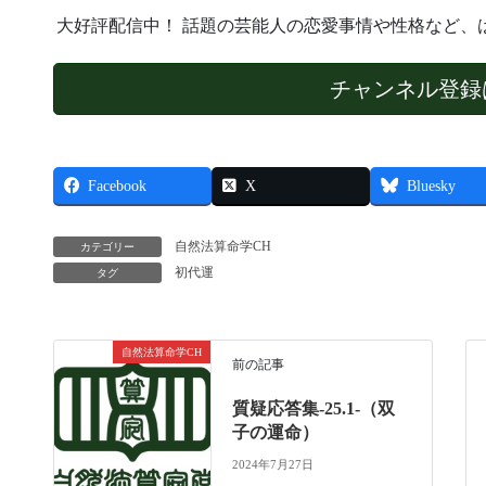
大好評配信中！ 話題の芸能人の恋愛事情や性格など、
チャンネル登録
Facebook
X
Bluesky
自然法算命学CH
カテゴリー
初代運
タグ
自然法算命学CH
前の記事
質疑応答集-25.1-（双
子の運命）
2024年7月27日