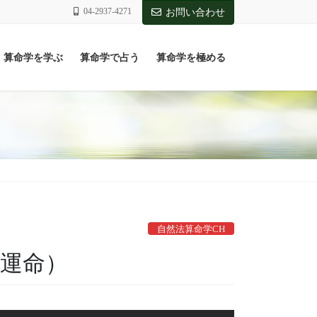
04-2937-4271
お問い合わせ
算命学を学ぶ
算命学で占う
算命学を極める
自然法算命学CH
の運命）