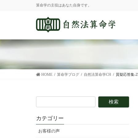
コ
ナ
算命学の主役はあなた自身です。
ン
ビ
テ
ゲ
ン
ー
ツ
シ
に
ョ
移
ン
動
に
移
動
HOME
算命学ブログ
自然法算命学CH
質疑応答集-2
カテゴリー
お客様の声