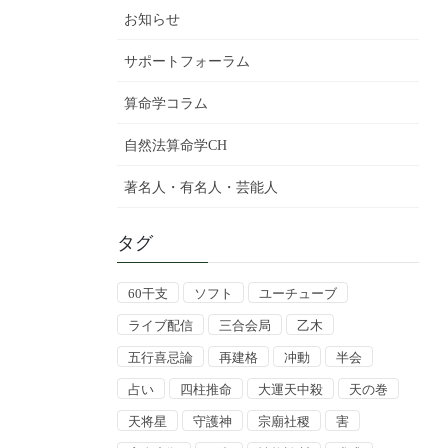
お知らせ
サポートフォーラム
算命学コラム
自然法算命学CH
著名人・有名人・芸能人
タグ
60干支
ソフト
ユーチューブ
ライブ配信
三合会局
乙木
五行喜忌論
再建格
冲動
半会
占い
四柱推命
大運天中殺
天の巻
天将星
守護神
宗廟社稷
害