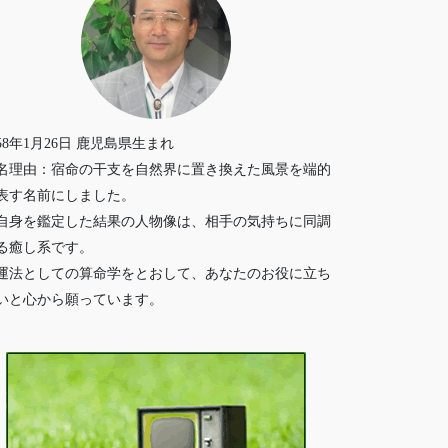
958年1月26日 鹿児島県生まれ
名理由：宿命の干支を自然界に置き換えた風景を端的
表す名前にしました。
自身を鑑定した結果の人物像は、相手の気持ちに同調
る癒し系です。
運法としての算命学をとおして、あなたのお役に立ち
いと心から願っています。