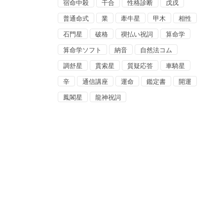
宿命中殺
干合
性格診断
戊戌
普通命式
業
牽牛星
甲木
相性
石門星
破格
禊払い祝詞
算命学
算命学ソフト
納音
自然法コム
調舒星
貫索星
質疑応答
車騎星
辛
通信講座
運命
鑑定書
開運
鳳閣星
龍神祝詞