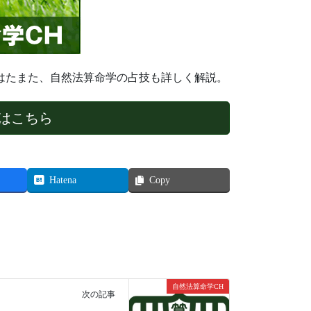
はたまた、自然法算命学の占技も詳しく解説。
はこちら
Hatena
Copy
自然法算命学CH
次の記事