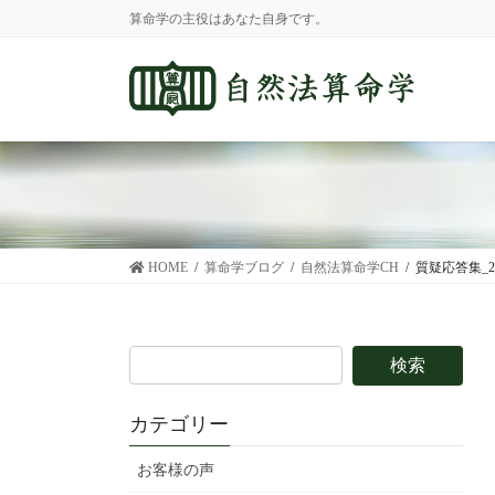
コ
ナ
算命学の主役はあなた自身です。
ン
ビ
テ
ゲ
ン
ー
ツ
シ
に
ョ
移
ン
動
に
移
動
HOME
算命学ブログ
自然法算命学CH
質疑応答集_2
カテゴリー
お客様の声