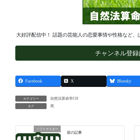
大好評配信中！ 話題の芸能人の恋愛事情や性格など、
チャンネル登録
Facebook
X
Bluesky
自然法算命学CH
カテゴリー
死
タグ
ソフトマスター
前の記事