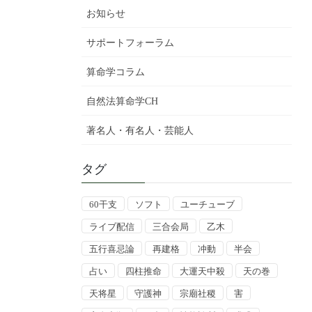
お知らせ
サポートフォーラム
算命学コラム
自然法算命学CH
著名人・有名人・芸能人
タグ
60干支
ソフト
ユーチューブ
ライブ配信
三合会局
乙木
五行喜忌論
再建格
冲動
半会
占い
四柱推命
大運天中殺
天の巻
天将星
守護神
宗廟社稷
害