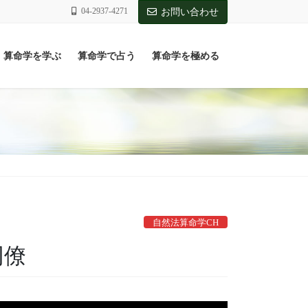
04-2937-4271
お問い合わせ
算命学を学ぶ
算命学で占う
算命学を極める
自然法算命学CH
同僚