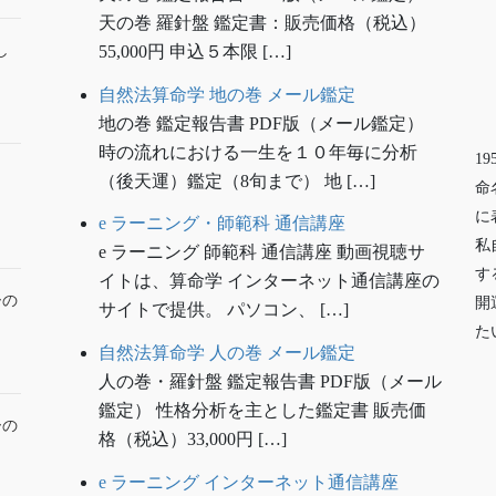
天の巻 羅針盤 鑑定書：販売価格（税込）
し
55,000円 申込５本限 […]
自然法算命学 地の巻 メール鑑定
地の巻 鑑定報告書 PDF版（メール鑑定）
時の流れにおける一生を１０年毎に分析
1
（後天運）鑑定（8旬まで） 地 […]
命
に
e ラーニング・師範科 通信講座
私
e ラーニング 師範科 通信講座 動画視聴サ
す
イトは、算命学 インターネット通信講座の
ーの
開
サイトで提供。 パソコン、 […]
た
自然法算命学 人の巻 メール鑑定
人の巻・羅針盤 鑑定報告書 PDF版（メール
鑑定） 性格分析を主とした鑑定書 販売価
ーの
格（税込）33,000円 […]
e ラーニング インターネット通信講座