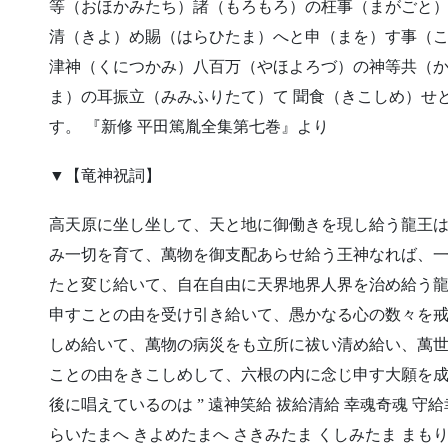
等（おほかみたち）諸（もろもろ）の枉事（まがごと
清（きよ）め賜（はらひたま）へと申（まを）す事（こ
津神（くにつかみ）八百万（やほよろづ）の神等共（か
ま）の耳振立（みみふりたて）て 聞食（きこしめ）せ
す。 『新修 平田篤胤全集第七巻』より
▼【竜神祝詞】
高天原に坐し坐して、天と地に御働きを現し給う龍王
み一切を育て、萬物を御支配あらせ給う王神なれば、
たと変じ給いて、自在自由に天界地界人界を治め給う
申すことの由を受け引き給いて、愚かなる心の数々を
しめ給いて、萬物の病災をも立所に祓い清め給い、萬
ことの由をきこしめして、六根の内に念じ申す大願を成
後に唱えているのは ” 遠神笑給 祓給清給 幸魂奇魂 守給
らいたまへ きよめたまへ さきみたま くしみたま まも