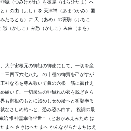
）罪穢（つみけがれ）を祓賜（はらひたま）へ
と）の由（よし）を 天津神（あまつかみ）国
みたちとも）に 天（あめ）の斑駒（ふちこ
と 恐（かしこ）み恐（かしこ）み白（まを）
は、大宇宙根元の御祖の御使にして、一切を産
一二三四五六七八九十の十種の御寶を己がすが
龍王神なるを尊み敬いて眞の六根一筋に御仕え
戒め給いて、一切衆生の罪穢れの衣を脱ぎさら
世界も御祖のもとに治めしせめ給へと祈願奉る
就なさしめ給へと、恐み恐み白す。 祝詞の最
幸給 惟神霊幸倍坐世 ” （とおかみえみため は
りたまへ さきはへたまへ かんながらたまちはえ