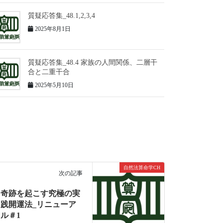
質疑応答集_48.1,2,3,4
2025年8月1日
質疑応答集_48.4 家族の人間関係、二層干
合と二重干合
2025年5月10日
自然法算命学CH
次の記事
奇跡を起こす究極の実
践開運法_リニューア
ル＃1