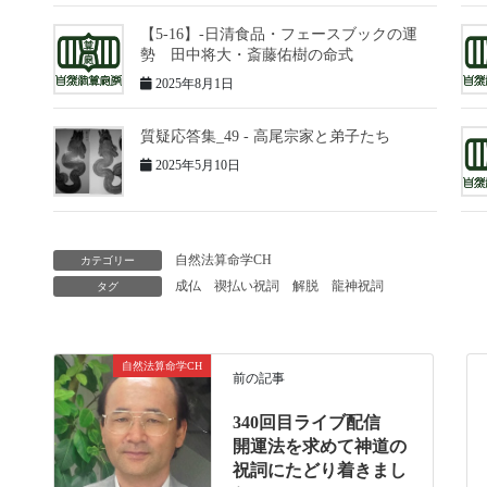
【5-16】-日清食品・フェースブックの運
勢 田中将大・斎藤佑樹の命式
2025年8月1日
質疑応答集_49 - 高尾宗家と弟子たち
2025年5月10日
自然法算命学CH
カテゴリー
成仏
禊払い祝詞
解脱
龍神祝詞
タグ
自然法算命学CH
前の記事
340回目ライブ配信
開運法を求めて神道の
祝詞にたどり着きまし