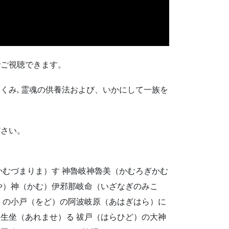
でご視聴できます。
くみ, 霊魂の供養法および、いかにして一族を
ださい。
かむづまりま）す 神魯岐神魯美（かむろぎかむ
や）神（かむ）伊邪那岐命（いざなぎのみこ
）の小戸（をど）の阿波岐原（あはぎはら）に
生坐（あれませ）る 祓戸（はらひど）の大神