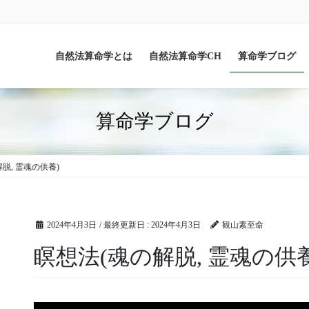
自然法算命学とは
自然法算命学CH
算命学ブログ
算命学ブログ
脱, 霊魂の供養)
2024年4月3日
/ 最終更新日 :
2024年4月3日
観山素至命
瞑想法(魂の解脱, 霊魂の供養