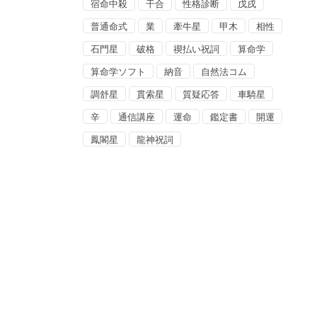
宿命中殺
干合
性格診断
戊戌
普通命式
業
牽牛星
甲木
相性
石門星
破格
禊払い祝詞
算命学
算命学ソフト
納音
自然法コム
調舒星
貫索星
質疑応答
車騎星
辛
通信講座
運命
鑑定書
開運
鳳閣星
龍神祝詞