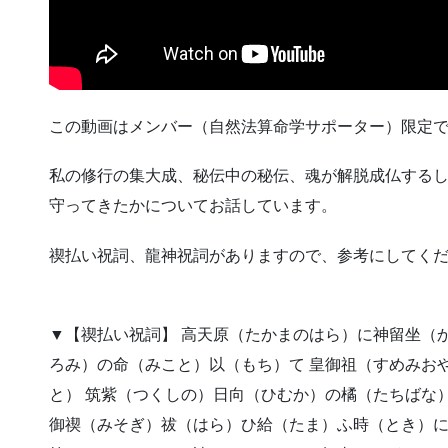
この動画はメンバー（自然法算命学サポーター）限定
私の修行の集大成、秘伝中の秘伝、魂が解脱成仏するし
守ってきたかについてお話しています。
禊払い祝詞、龍神祝詞がありますので、参考にしてく
▼【禊払い祝詞】 高天原（たかまのはら）に神留坐（
ろみ）の命（みこと）以（もち）て 皇御祖（すめみお
と） 筑紫（つくしの）日向（ひむか）の橘（たちばな
御禊（みそぎ）祓（はら）ひ給（たま）ふ時（とき）に