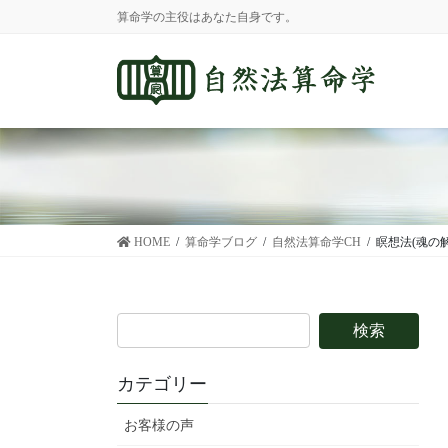
コ
ナ
算命学の主役はあなた自身です。
ン
ビ
テ
ゲ
ン
ー
ツ
シ
に
ョ
移
ン
動
に
移
動
HOME
算命学ブログ
自然法算命学CH
瞑想法(魂の解
カテゴリー
お客様の声