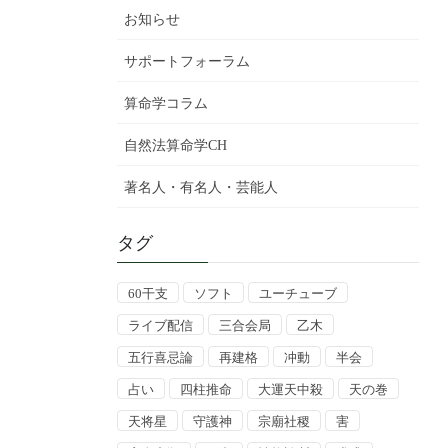
お知らせ
サポートフォーラム
算命学コラム
自然法算命学CH
著名人・有名人・芸能人
タグ
60干支
ソフト
ユーチューブ
ライブ配信
三合会局
乙木
五行喜忌論
再建格
冲動
半会
占い
四柱推命
大運天中殺
天の巻
天将星
守護神
宗廟社稷
害