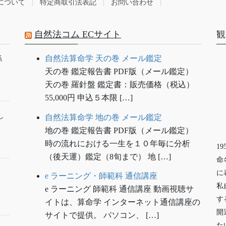
について
特定商取引法表記
お問い合わせ
自然法コム ECサイト
観
自然法算命学 天の巻 メール鑑定
係
天の巻 鑑定報告書 PDF版（メール鑑定）
天の巻 羅針盤 鑑定書：販売価格（税込）
55,000円 申込５本限 […]
し
自然法算命学 地の巻 メール鑑定
地の巻 鑑定報告書 PDF版（メール鑑定）
時の流れにおける一生を１０年毎に分析
1
（後天運）鑑定（8旬まで） 地 […]
命
に
e ラーニング・師範科 通信講座
私
e ラーニング 師範科 通信講座 動画視聴サ
す
イトは、算命学 インターネット通信講座の
開
サイトで提供。 パソコン、 […]
た