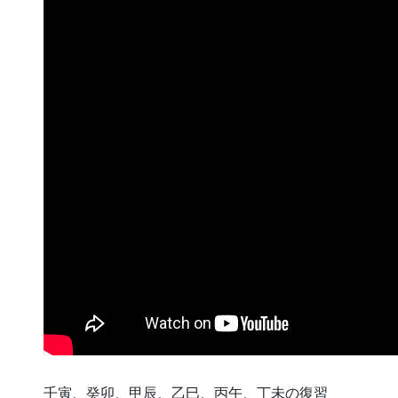
壬寅、癸卯、甲辰、乙巳、丙午、丁未の復習