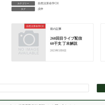
自然法算命学CH
カテゴリー
戊申
タグ
自然法算命学CH
前の記事
268回目ライブ配信
60干支 丁未解説
2023年3月8日