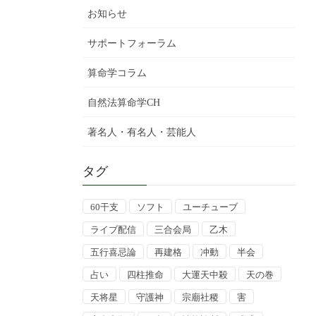
お知らせ
サポートフォーラム
算命学コラム
自然法算命学CH
著名人・有名人・芸能人
タグ
60干支
ソフト
ユーチューブ
ライブ配信
三合会局
乙木
五行喜忌論
再建格
冲動
半会
占い
四柱推命
大運天中殺
天の巻
天将星
守護神
宗廟社稷
害