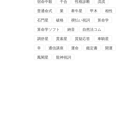
宿命中殺
干合
性格診断
戊戌
普通命式
業
牽牛星
甲木
相性
石門星
破格
禊払い祝詞
算命学
算命学ソフト
納音
自然法コム
調舒星
貫索星
質疑応答
車騎星
辛
通信講座
運命
鑑定書
開運
鳳閣星
龍神祝詞