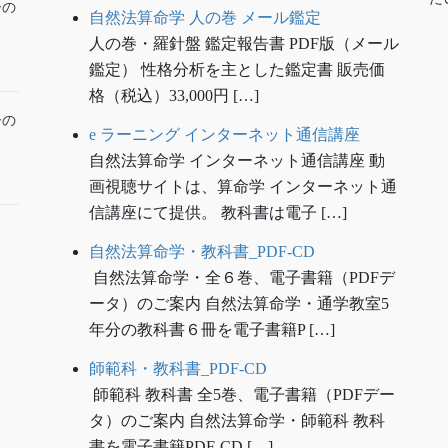
ーの
自然法算命学 人の巻 メール鑑定
人の巻・羅針盤 鑑定報告書 PDF版（メール
鑑定） 性格分析を主とした鑑定書 販売価
格（税込）33,000円 […]
ーの
e ラーニング インターネット通信講座
自然法算命学 インターネット通信講座 動
画視聴サイトは、算命学 インターネット通
信講座にて提供。 教科書は電子 […]
自然法算命学・教科書_PDF-CD
自然法算命学・全６巻、電子書籍（PDFデ
ータ）のご案内 自然法算命学・通学教室5
年分の教科書６冊を電子書籍P […]
師範科・教科書_PDF-CD
師範科 教科書 全5巻、電子書籍（PDFデー
タ）のご案内 自然法算命学・師範科 教科
書を電子書籍PDF-CD […]