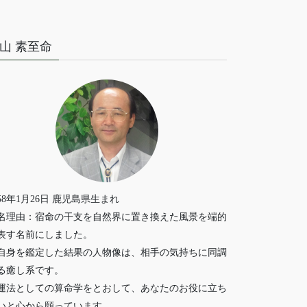
山 素至命
958年1月26日 鹿児島県生まれ
名理由：宿命の干支を自然界に置き換えた風景を端的
表す名前にしました。
自身を鑑定した結果の人物像は、相手の気持ちに同調
る癒し系です。
運法としての算命学をとおして、あなたのお役に立ち
いと心から願っています。