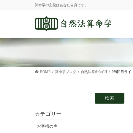
コ
ナ
算命学の主役はあなた自身です。
ン
ビ
テ
ゲ
ン
ー
ツ
シ
に
ョ
移
ン
動
に
移
動
HOME
算命学ブログ
自然法算命学CH
269回目ライ
カテゴリー
お客様の声