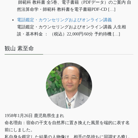
師範科 教科書 全5巻、電子書籍（PDFデータ）のご案内 自
然法算命学・師範科 教科書を電子書籍PDF-CD […]
電話鑑定・カウンセリングおよびオンライン講義
電話鑑定・カウンセリングおよびオンライン講義 人生相
談・基本料金 ： （税込）22,000円/60分 予約待機 […]
観山 素至命
1958年1月26日 鹿児島県生まれ
命名理由：宿命の干支を自然界に置き換えた風景を端的に表す名
前にしました。
私自身を鑑定した結果の人物像は、相手の気持ちに同調する癒し