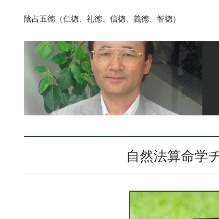
陰占五徳（仁徳、礼徳、信徳、義徳、智徳）
自然法算命学