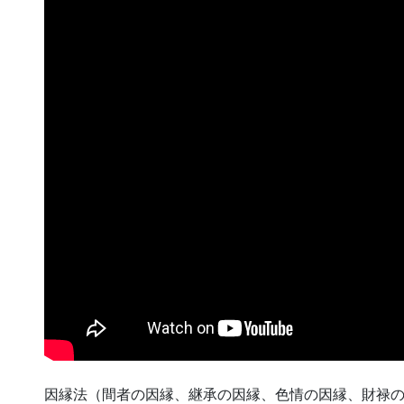
因縁法（間者の因縁、継承の因縁、色情の因縁、財禄