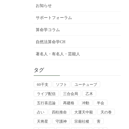
お知らせ
サポートフォーラム
算命学コラム
自然法算命学CH
著名人・有名人・芸能人
タグ
60干支
ソフト
ユーチューブ
ライブ配信
三合会局
乙木
五行喜忌論
再建格
冲動
半会
占い
四柱推命
大運天中殺
天の巻
天将星
守護神
宗廟社稷
害