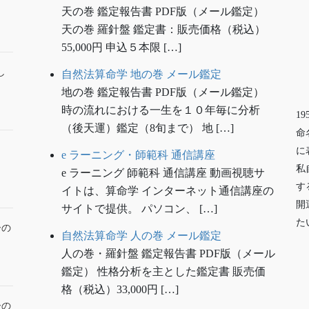
天の巻 鑑定報告書 PDF版（メール鑑定）
天の巻 羅針盤 鑑定書：販売価格（税込）
55,000円 申込５本限 […]
し
自然法算命学 地の巻 メール鑑定
地の巻 鑑定報告書 PDF版（メール鑑定）
時の流れにおける一生を１０年毎に分析
1
（後天運）鑑定（8旬まで） 地 […]
命
に
e ラーニング・師範科 通信講座
私
e ラーニング 師範科 通信講座 動画視聴サ
す
イトは、算命学 インターネット通信講座の
開
サイトで提供。 パソコン、 […]
た
ーの
自然法算命学 人の巻 メール鑑定
人の巻・羅針盤 鑑定報告書 PDF版（メール
鑑定） 性格分析を主とした鑑定書 販売価
格（税込）33,000円 […]
ーの