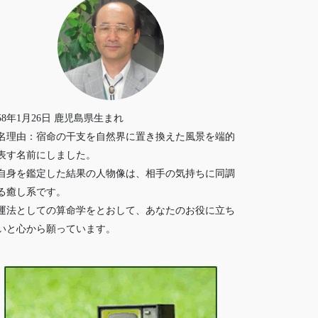
958年1月26日 鹿児島県生まれ
名理由：宿命の干支を自然界に置き換えた風景を端的
表す名前にしました。
自身を鑑定した結果の人物像は、相手の気持ちに同調
る癒し系です。
運法としての算命学をとおして、あなたのお役に立ち
いと心から願っています。