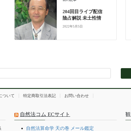
204回目ライブ配信
陰占解説 未土性情
2022年5月5日
について
特定商取引法表記
お問い合わせ
自然法コム ECサイト
観
自然法算命学 天の巻 メール鑑定
係