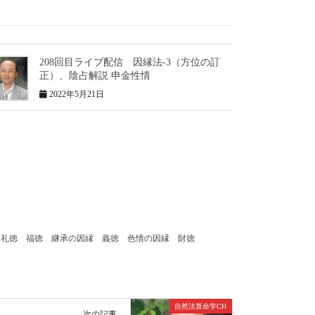
208回目ライブ配信 因縁法-3（方位の訂
正）、陰占解説 申金性情
2022年5月21日
礼徳
福徳
継承の因縁
義徳
色情の因縁
財徳
自然法算命学CH
次の記事