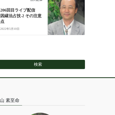
206回目ライブ配信
因縁法占技-2 その注意
点
2022年5月10日
山 素至命