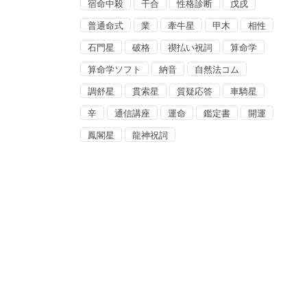
宿命中殺
干合
性格診断
戊戌
普通命式
業
牽牛星
甲木
相性
石門星
破格
禊払い祝詞
算命学
算命学ソフト
納音
自然法コム
調舒星
貫索星
質疑応答
車騎星
辛
通信講座
運命
鑑定書
開運
鳳閣星
龍神祝詞