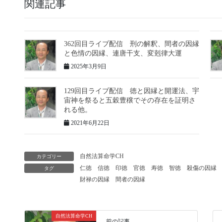
関連記事
362回目ライブ配信 刑の解釈、間者の因縁
と色情の因縁、連唐干支、変剋律大運
2025年3月9日
129回目ライブ配信 徳と因縁と開運法、宇
宙神を祭ると五穀豊穣でその存在を証明さ
れる他。
2021年6月22日
自然法算命学CH
カテゴリー
仁徳
信徳
印徳
官徳
寿徳
智徳
殺傷の因縁
タグ
財禄の因縁
間者の因縁
自然法算命学CH
前の記事