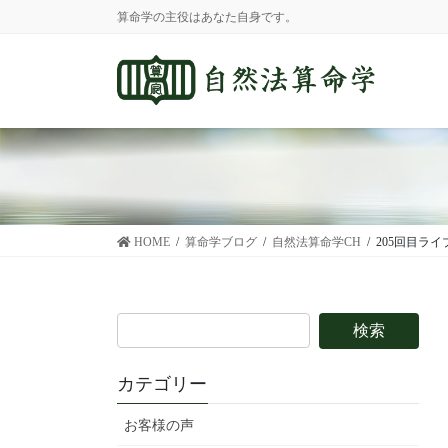
コ
ナ
算命学の主役はあなた自身です。
ン
ビ
テ
ゲ
ン
ー
ツ
シ
に
ョ
移
ン
動
に
移
動
HOME
算命学ブログ
自然法算命学CH
205回目ラ
カテゴリー
お客様の声