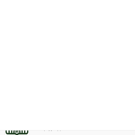
個人情報保護について
特定商取引法表記
お問い合わせ
最近の投稿
家系が途絶えるときの家族の人間関係
2026年7月31日
天の巻・鑑定書 ありがとうございました
2026年3月21日
算命学ソフトのバグについて
2025年9月13日