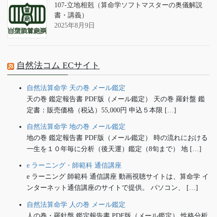
107-立地相剋（算命学ソフトマスターの奥儀解説
書・講義）
2025年8月9日
自然法コム ECサイト
自然法算命学 天の巻 メール鑑定
天の巻 鑑定報告書 PDF版（メール鑑定） 天の巻 羅針盤 鑑
定書：販売価格（税込）55,000円 申込５本限 […]
自然法算命学 地の巻 メール鑑定
地の巻 鑑定報告書 PDF版（メール鑑定） 時の流れにおける
一生を１０年毎に分析（後天運）鑑定（8旬まで） 地 […]
e ラーニング・師範科 通信講座
e ラーニング 師範科 通信講座 動画視聴サイトは、算命学 イ
ンターネット通信講座のサイトで提供。 パソコン、 […]
自然法算命学 人の巻 メール鑑定
人の巻・羅針盤 鑑定報告書 PDF版（メール鑑定） 性格分析