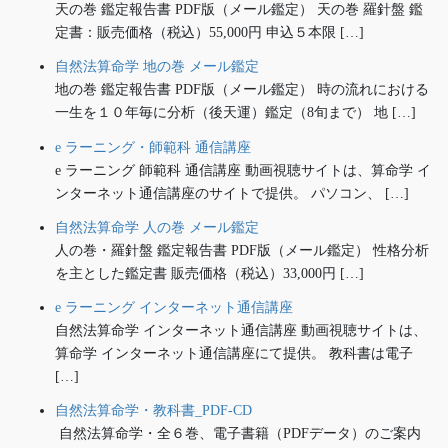
天の巻 鑑定報告書 PDF版（メール鑑定） 天の巻 羅針盤 鑑
定書：販売価格（税込）55,000円 申込５本限 […]
自然法算命学 地の巻 メール鑑定
地の巻 鑑定報告書 PDF版（メール鑑定） 時の流れにおける
一生を１０年毎に分析（後天運）鑑定（8旬まで） 地 […]
e ラーニング・師範科 通信講座
e ラーニング 師範科 通信講座 動画視聴サイトは、算命学 イ
ンターネット通信講座のサイトで提供。 パソコン、 […]
自然法算命学 人の巻 メール鑑定
人の巻・羅針盤 鑑定報告書 PDF版（メール鑑定） 性格分析
を主とした鑑定書 販売価格（税込）33,000円 […]
e ラーニング インターネット通信講座
自然法算命学 インターネット通信講座 動画視聴サイトは、
算命学 インターネット通信講座にて提供。 教科書は電子
[…]
自然法算命学・教科書_PDF-CD
自然法算命学・全６巻、電子書籍（PDFデータ）のご案内