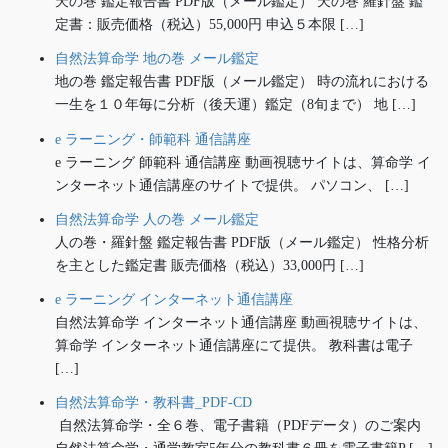
天の巻 鑑定報告書 PDF版（メール鑑定） 天の巻 羅針盤 鑑
定書：販売価格（税込）55,000円 申込５本限 […]
自然法算命学 地の巻 メール鑑定
地の巻 鑑定報告書 PDF版（メール鑑定） 時の流れにおける
一生を１０年毎に分析（後天運）鑑定（8旬まで） 地 […]
e ラーニング・師範科 通信講座
e ラーニング 師範科 通信講座 動画視聴サイトは、算命学 イ
ンターネット通信講座のサイトで提供。 パソコン、 […]
自然法算命学 人の巻 メール鑑定
人の巻・羅針盤 鑑定報告書 PDF版（メール鑑定） 性格分析
を主とした鑑定書 販売価格（税込）33,000円 […]
e ラーニング インターネット通信講座
自然法算命学 インターネット通信講座 動画視聴サイトは、
算命学 インターネット通信講座にて提供。 教科書は電子
[…]
自然法算命学・教科書_PDF-CD
自然法算命学・全６巻、電子書籍（PDFデータ）のご案内