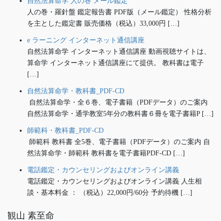
自然法算命学 人の巻 メール鑑定
人の巻・羅針盤 鑑定報告書 PDF版（メール鑑定） 性格分析
を主とした鑑定書 販売価格（税込）33,000円 […]
e ラーニング インターネット通信講座
自然法算命学 インターネット通信講座 動画視聴サイトは、
算命学 インターネット通信講座にて提供。 教科書は電子
[…]
自然法算命学・教科書_PDF-CD
自然法算命学・全６巻、電子書籍（PDFデータ）のご案内
自然法算命学・通学教室5年分の教科書６冊を電子書籍P […]
師範科・教科書_PDF-CD
師範科 教科書 全5巻、電子書籍（PDFデータ）のご案内 自
然法算命学・師範科 教科書を電子書籍PDF-CD […]
電話鑑定・カウンセリングおよびオンライン講義
電話鑑定・カウンセリングおよびオンライン講義 人生相
談・基本料金 ： （税込）22,000円/60分 予約待機 […]
観山 素至命