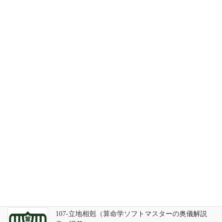
2026年7月31日
天の巻・鑑定書 ありがとうございました
2026年3月21日
算命学ソフトのバグについて
2025年9月13日
108-立地反剋（算命学ソフトマスターの奥儀解説
書・講義）
2025年8月9日
107-立地相剋（算命学ソフトマスターの奥儀解説