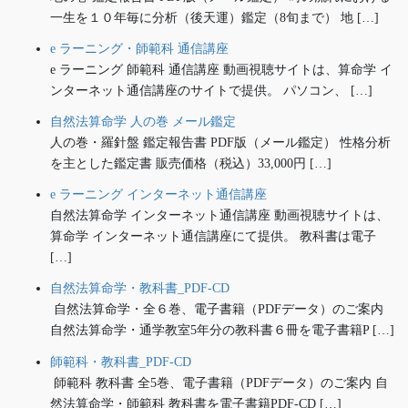
一生を１０年毎に分析（後天運）鑑定（8旬まで） 地 […]
e ラーニング・師範科 通信講座
e ラーニング 師範科 通信講座 動画視聴サイトは、算命学 イ
ンターネット通信講座のサイトで提供。 パソコン、 […]
自然法算命学 人の巻 メール鑑定
人の巻・羅針盤 鑑定報告書 PDF版（メール鑑定） 性格分析
を主とした鑑定書 販売価格（税込）33,000円 […]
e ラーニング インターネット通信講座
自然法算命学 インターネット通信講座 動画視聴サイトは、
算命学 インターネット通信講座にて提供。 教科書は電子
[…]
自然法算命学・教科書_PDF-CD
自然法算命学・全６巻、電子書籍（PDFデータ）のご案内
自然法算命学・通学教室5年分の教科書６冊を電子書籍P […]
師範科・教科書_PDF-CD
師範科 教科書 全5巻、電子書籍（PDFデータ）のご案内 自
然法算命学・師範科 教科書を電子書籍PDF-CD […]