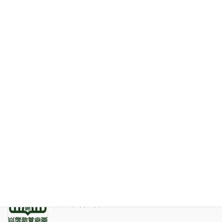
特定商取引法表記
お問い合わせ
最近の投稿
家系が途絶えるときの家族の人間関係
2026年7月31日
天の巻・鑑定書 ありがとうございました
2026年3月21日
算命学ソフトのバグについて
2025年9月13日