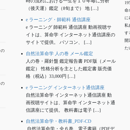
時の流れにおける一生を１０年毎に分析
1
（後天運）鑑定（8旬まで） 地 […]
命
に
e ラーニング・師範科 通信講座
私
e ラーニング 師範科 通信講座 動画視聴サ
す
イトは、算命学 インターネット通信講座の
開
サイトで提供。 パソコン、 […]
た
ーの
自然法算命学 人の巻 メール鑑定
人の巻・羅針盤 鑑定報告書 PDF版（メール
鑑定） 性格分析を主とした鑑定書 販売価
格（税込）33,000円 […]
ーの
e ラーニング インターネット通信講座
自然法算命学 インターネット通信講座 動
画視聴サイトは、算命学 インターネット通
信講座にて提供。 教科書は電子 […]
自然法算命学・教科書_PDF-CD
自然法算命学・全６巻、電子書籍（PDFデ