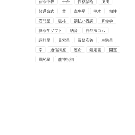
宿命中殺
干合
性格診断
戊戌
普通命式
業
牽牛星
甲木
相性
石門星
破格
禊払い祝詞
算命学
算命学ソフト
納音
自然法コム
調舒星
貫索星
質疑応答
車騎星
辛
通信講座
運命
鑑定書
開運
鳳閣星
龍神祝詞