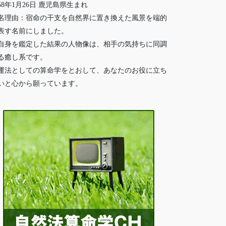
958年1月26日 鹿児島県生まれ
名理由：宿命の干支を自然界に置き換えた風景を端的
表す名前にしました。
自身を鑑定した結果の人物像は、相手の気持ちに同調
る癒し系です。
運法としての算命学をとおして、あなたのお役に立ち
いと心から願っています。