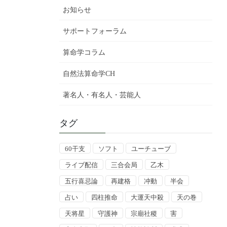
お知らせ
サポートフォーラム
算命学コラム
自然法算命学CH
著名人・有名人・芸能人
タグ
60干支
ソフト
ユーチューブ
ライブ配信
三合会局
乙木
五行喜忌論
再建格
冲動
半会
占い
四柱推命
大運天中殺
天の巻
天将星
守護神
宗廟社稷
害