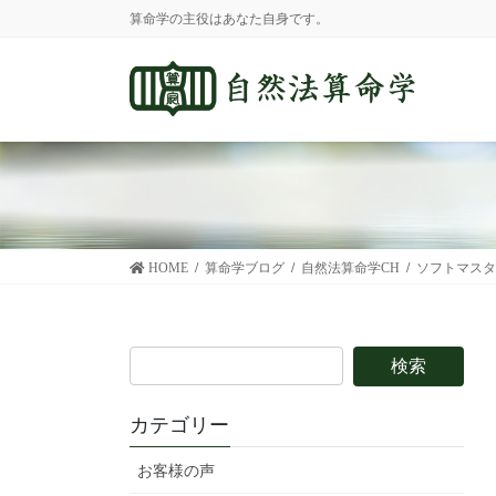
コ
ナ
算命学の主役はあなた自身です。
ン
ビ
テ
ゲ
ン
ー
ツ
シ
に
ョ
移
ン
動
に
移
動
HOME
算命学ブログ
自然法算命学CH
ソフトマスタ
カテゴリー
お客様の声