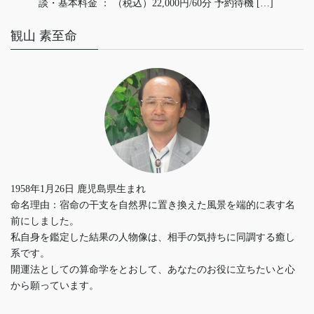
談・基本料金 ： （税込）22,000円/60分 予約待機 […]
観山 素至命
1958年1月26日 鹿児島県生まれ
命名理由：宿命の干支を自然界に置き換えた風景を端的に表す名
前にしました。
私自身を鑑定した結果の人物像は、相手の気持ちに同調する癒し
系です。
開運法としての算命学をとおして、あなたのお役に立ちたいと心
から願っています。