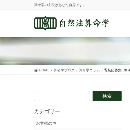
コ
ナ
算命学の主役はあなた自身です。
ン
ビ
テ
ゲ
ン
ー
ツ
シ
に
ョ
移
ン
動
に
移
動
HOME
算命学ブログ
算命学コラム
質疑応答集_28.a
カテゴリー
お客様の声