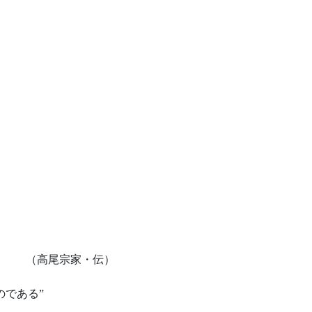
る （高尾宗家・伝）
のである”