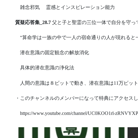
雑念邪気 霊感とインスピレーション能力
質疑応答集_28.7
父と子と聖霊の三位一体で自分を守っ
“算命学は一族の中で一人の宿命通りの人が現れると一
潜在意識の固定観念の解放消化
具体的潜在意識の浄化法
人間の意識は８ビットで動き、潜在意識は11万ビッ
・このチャンネルのメンバーになって特典にアクセス
https://www.youtube.com/channel/UC0KOO1rl-zRNVYXP