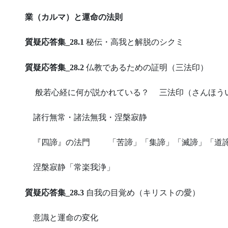
業（カルマ）と運命の法則
質疑応答集_28.1
秘伝・高我と解脱のシクミ
質疑応答集_28.2
仏教であるための証明（三法印）
般若心経に何が説かれている？ 三法印（さんほ
諸行無常・諸法無我・涅槃寂静
『四諦』の法門 「苦諦」「集諦」「滅諦」「
涅槃寂静「常楽我浄」
質疑応答集_28.3
自我の目覚め（キリストの愛）
意識と運命の変化