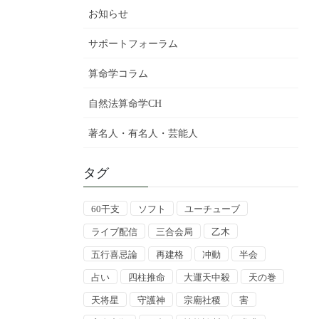
お知らせ
サポートフォーラム
算命学コラム
自然法算命学CH
著名人・有名人・芸能人
タグ
60干支
ソフト
ユーチューブ
ライブ配信
三合会局
乙木
五行喜忌論
再建格
冲動
半会
占い
四柱推命
大運天中殺
天の巻
天将星
守護神
宗廟社稷
害