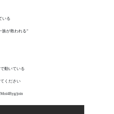
ている
族が救われる”
トで動いている
してください
Moi4Byg/join