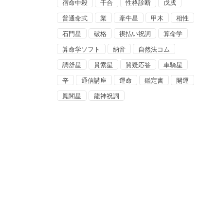
宿命中殺
干合
性格診断
戊戌
普通命式
業
牽牛星
甲木
相性
石門星
破格
禊払い祝詞
算命学
算命学ソフト
納音
自然法コム
調舒星
貫索星
質疑応答
車騎星
辛
通信講座
運命
鑑定書
開運
鳳閣星
龍神祝詞