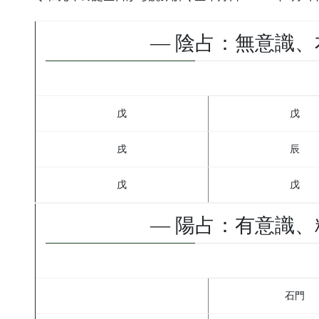
— 陰占：無意識、
戊
戊
戌
辰
戊
戊
— 陽占：有意識、
石門