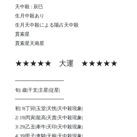
天中殺 : 辰巳
生月中殺あり
生月天中殺による陽占天中殺
貫索星
貫索星天南星
★★★★★ 大運 ★★★★★
━━━━━━━━━━
旬| 歳|干支|主星|従星|
━━━━━━━━━━
初| 9|丁卯|玉堂|天恍|天中殺現象|
2| 19|丙寅|龍高|天貴|天中殺現象|
3| 29|乙丑|牽牛|天印|天中殺現象|
4| 39|甲子|車騎|天報|天中殺現象|