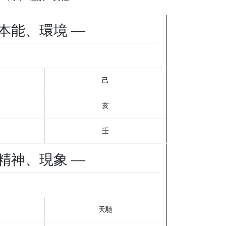
本能、環境 —
己
亥
壬
精神、現象 —
天馳