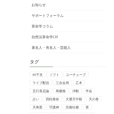
お知らせ
サポートフォーラム
算命学コラム
自然法算命学CH
著名人・有名人・芸能人
タグ
60干支
ソフト
ユーチューブ
ライブ配信
三合会局
乙木
五行喜忌論
再建格
冲動
半会
占い
四柱推命
大運天中殺
天の巻
天将星
守護神
宗廟社稷
害