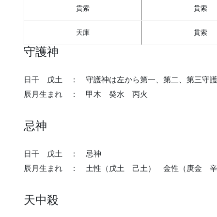
貫索
貫索
天庫
貫索
守護神
日干 戊土 ： 守護神は左から第一、第二、第三守
辰月生まれ ： 甲木 癸水 丙火
忌神
日干 戊土 ： 忌神
辰月生まれ ： 土性（戊土 己土） 金性（庚金 
天中殺