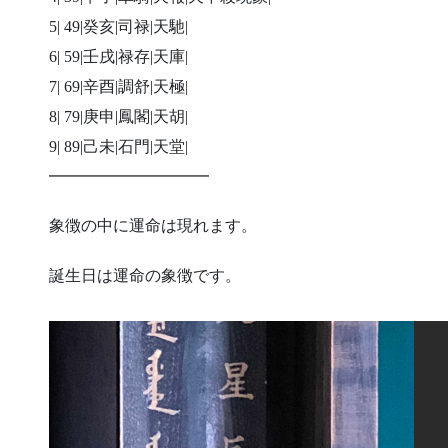
5| 49|癸亥|司禄|天馳|
6| 59|壬戌|禄存|天庫|
7| 69|辛酉|調舒|天極|
8| 79|庚申|鳳閣|天胡|
9| 89|己未|石門|天堂|
━━━━━━━━━━
象徴の中に運命は現れます。
誕生日は運命の象徴です。