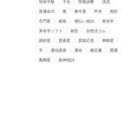
宿命中殺
干合
性格診断
戊戌
普通命式
業
牽牛星
甲木
相性
石門星
破格
禊払い祝詞
算命学
算命学ソフト
納音
自然法コム
調舒星
貫索星
質疑応答
車騎星
辛
通信講座
運命
鑑定書
開運
鳳閣星
龍神祝詞