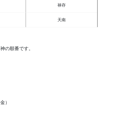
禄存
天南
護神の順番です。
辛金）