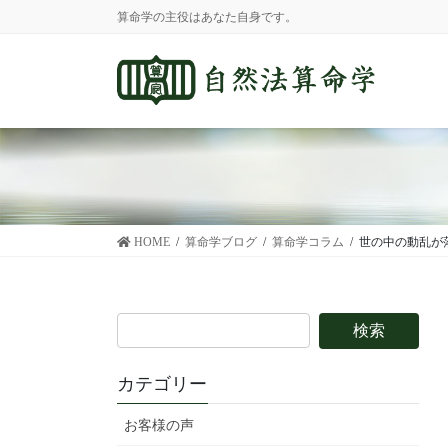
コ
ナ
算命学の主役はあなた自身です。
ン
ビ
テ
ゲ
ン
ー
ツ
シ
に
ョ
移
ン
動
に
移
動
HOME
算命学ブログ
算命学コラム
世の中の動乱が
カテゴリー
お客様の声