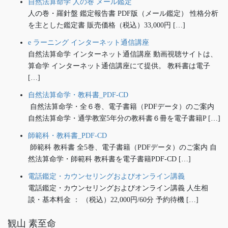
自然法算命学 人の巻 メール鑑定
人の巻・羅針盤 鑑定報告書 PDF版（メール鑑定） 性格分析
を主とした鑑定書 販売価格（税込）33,000円 […]
e ラーニング インターネット通信講座
自然法算命学 インターネット通信講座 動画視聴サイトは、
算命学 インターネット通信講座にて提供。 教科書は電子
[…]
自然法算命学・教科書_PDF-CD
自然法算命学・全６巻、電子書籍（PDFデータ）のご案内
自然法算命学・通学教室5年分の教科書６冊を電子書籍P […]
師範科・教科書_PDF-CD
師範科 教科書 全5巻、電子書籍（PDFデータ）のご案内 自
然法算命学・師範科 教科書を電子書籍PDF-CD […]
電話鑑定・カウンセリングおよびオンライン講義
電話鑑定・カウンセリングおよびオンライン講義 人生相
談・基本料金 ： （税込）22,000円/60分 予約待機 […]
観山 素至命