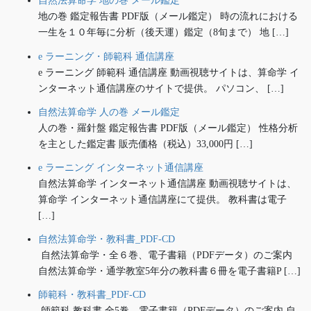
自然法算命学 地の巻 メール鑑定
地の巻 鑑定報告書 PDF版（メール鑑定） 時の流れにおける
一生を１０年毎に分析（後天運）鑑定（8旬まで） 地 […]
e ラーニング・師範科 通信講座
e ラーニング 師範科 通信講座 動画視聴サイトは、算命学 イ
ンターネット通信講座のサイトで提供。 パソコン、 […]
自然法算命学 人の巻 メール鑑定
人の巻・羅針盤 鑑定報告書 PDF版（メール鑑定） 性格分析
を主とした鑑定書 販売価格（税込）33,000円 […]
e ラーニング インターネット通信講座
自然法算命学 インターネット通信講座 動画視聴サイトは、
算命学 インターネット通信講座にて提供。 教科書は電子
[…]
自然法算命学・教科書_PDF-CD
自然法算命学・全６巻、電子書籍（PDFデータ）のご案内
自然法算命学・通学教室5年分の教科書６冊を電子書籍P […]
師範科・教科書_PDF-CD
師範科 教科書 全5巻、電子書籍（PDFデータ）のご案内 自