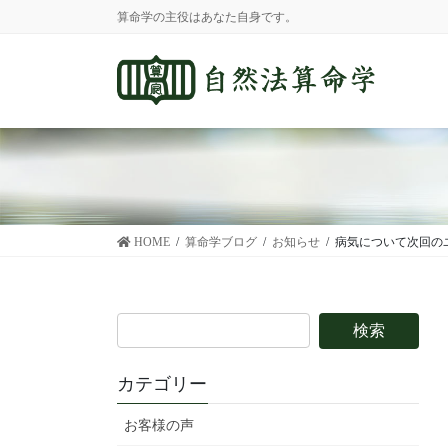
コ
ナ
算命学の主役はあなた自身です。
ン
ビ
テ
ゲ
ン
ー
ツ
シ
に
ョ
移
ン
動
に
移
動
HOME
算命学ブログ
お知らせ
病気について次回の
カテゴリー
お客様の声