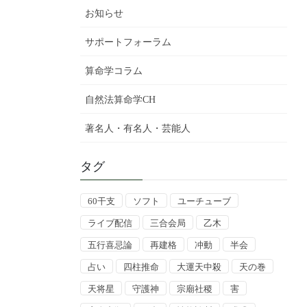
お知らせ
サポートフォーラム
算命学コラム
自然法算命学CH
著名人・有名人・芸能人
タグ
60干支
ソフト
ユーチューブ
ライブ配信
三合会局
乙木
五行喜忌論
再建格
冲動
半会
占い
四柱推命
大運天中殺
天の巻
天将星
守護神
宗廟社稷
害