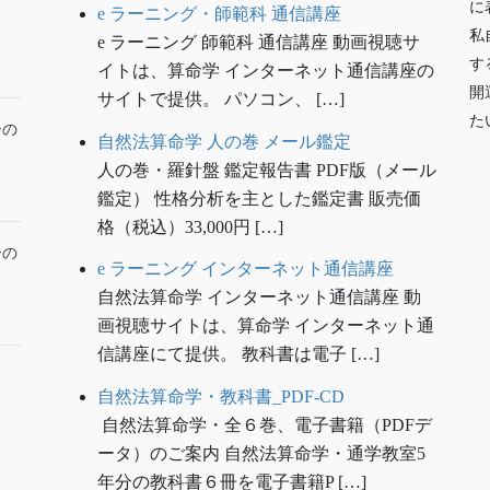
に
e ラーニング・師範科 通信講座
私
e ラーニング 師範科 通信講座 動画視聴サ
す
イトは、算命学 インターネット通信講座の
開
サイトで提供。 パソコン、 […]
た
ーの
自然法算命学 人の巻 メール鑑定
人の巻・羅針盤 鑑定報告書 PDF版（メール
鑑定） 性格分析を主とした鑑定書 販売価
格（税込）33,000円 […]
ーの
e ラーニング インターネット通信講座
自然法算命学 インターネット通信講座 動
画視聴サイトは、算命学 インターネット通
信講座にて提供。 教科書は電子 […]
自然法算命学・教科書_PDF-CD
自然法算命学・全６巻、電子書籍（PDFデ
ータ）のご案内 自然法算命学・通学教室5
年分の教科書６冊を電子書籍P […]