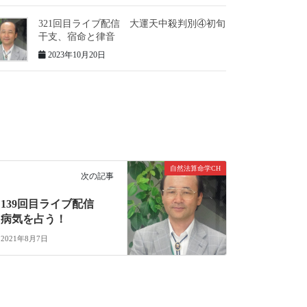
321回目ライブ配信 大運天中殺判別④初旬
干支、宿命と律音
2023年10月20日
自然法算命学CH
次の記事
139回目ライブ配信
病気を占う！
2021年8月7日