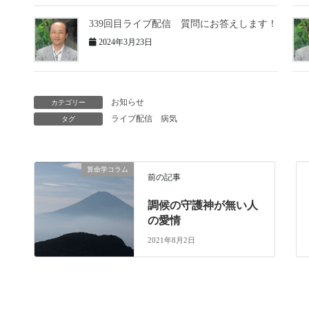
339回目ライブ配信 質問にお答えします！
2024年3月23日
お知らせ
カテゴリー
ライブ配信
病気
タグ
算命学コラム
前の記事
調候の守護神が無い人
の愛情
2021年8月2日