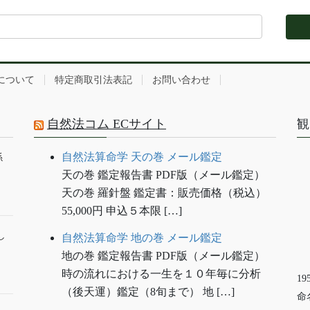
について
特定商取引法表記
お問い合わせ
自然法コム ECサイト
観
自然法算命学 天の巻 メール鑑定
係
天の巻 鑑定報告書 PDF版（メール鑑定）
天の巻 羅針盤 鑑定書：販売価格（税込）
55,000円 申込５本限 […]
し
自然法算命学 地の巻 メール鑑定
地の巻 鑑定報告書 PDF版（メール鑑定）
時の流れにおける一生を１０年毎に分析
1
（後天運）鑑定（8旬まで） 地 […]
命