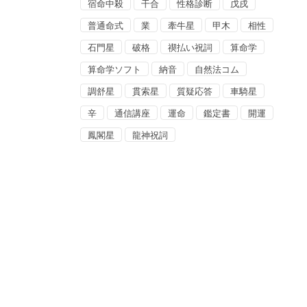
宿命中殺
干合
性格診断
戊戌
普通命式
業
牽牛星
甲木
相性
石門星
破格
禊払い祝詞
算命学
算命学ソフト
納音
自然法コム
調舒星
貫索星
質疑応答
車騎星
辛
通信講座
運命
鑑定書
開運
鳳閣星
龍神祝詞