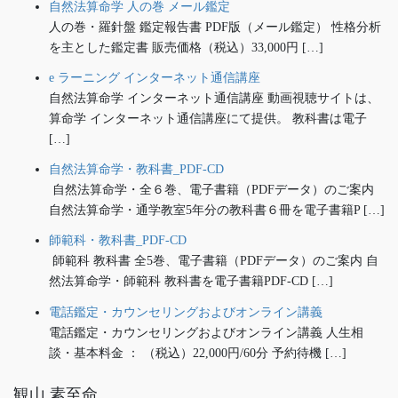
自然法算命学 人の巻 メール鑑定
人の巻・羅針盤 鑑定報告書 PDF版（メール鑑定） 性格分析
を主とした鑑定書 販売価格（税込）33,000円 […]
e ラーニング インターネット通信講座
自然法算命学 インターネット通信講座 動画視聴サイトは、
算命学 インターネット通信講座にて提供。 教科書は電子
[…]
自然法算命学・教科書_PDF-CD
自然法算命学・全６巻、電子書籍（PDFデータ）のご案内
自然法算命学・通学教室5年分の教科書６冊を電子書籍P […]
師範科・教科書_PDF-CD
師範科 教科書 全5巻、電子書籍（PDFデータ）のご案内 自
然法算命学・師範科 教科書を電子書籍PDF-CD […]
電話鑑定・カウンセリングおよびオンライン講義
電話鑑定・カウンセリングおよびオンライン講義 人生相
談・基本料金 ： （税込）22,000円/60分 予約待機 […]
観山 素至命