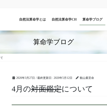
自然法算命学とは
自然法算命学CH
算命学ブログ
算命学ブログ
いて
2020年3月27日
/ 最終更新日 :
2020年5月12日
観山素至命
4月の
対面鑑定
について