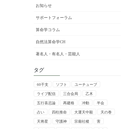
お知らせ
サポートフォーラム
算命学コラム
自然法算命学CH
著名人・有名人・芸能人
タグ
60干支
ソフト
ユーチューブ
ライブ配信
三合会局
乙木
五行喜忌論
再建格
冲動
半会
占い
四柱推命
大運天中殺
天の巻
天将星
守護神
宗廟社稷
害