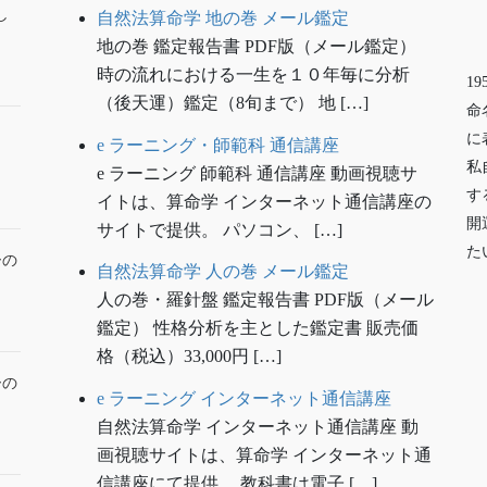
し
自然法算命学 地の巻 メール鑑定
地の巻 鑑定報告書 PDF版（メール鑑定）
時の流れにおける一生を１０年毎に分析
1
（後天運）鑑定（8旬まで） 地 […]
命
に
e ラーニング・師範科 通信講座
私
e ラーニング 師範科 通信講座 動画視聴サ
す
イトは、算命学 インターネット通信講座の
開
サイトで提供。 パソコン、 […]
た
ーの
自然法算命学 人の巻 メール鑑定
人の巻・羅針盤 鑑定報告書 PDF版（メール
鑑定） 性格分析を主とした鑑定書 販売価
格（税込）33,000円 […]
ーの
e ラーニング インターネット通信講座
自然法算命学 インターネット通信講座 動
画視聴サイトは、算命学 インターネット通
信講座にて提供。 教科書は電子 […]