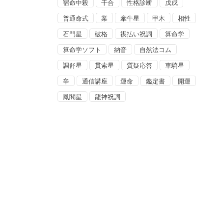
宿命中殺
干合
性格診断
戊戌
普通命式
業
牽牛星
甲木
相性
石門星
破格
禊払い祝詞
算命学
算命学ソフト
納音
自然法コム
調舒星
貫索星
質疑応答
車騎星
辛
通信講座
運命
鑑定書
開運
鳳閣星
龍神祝詞