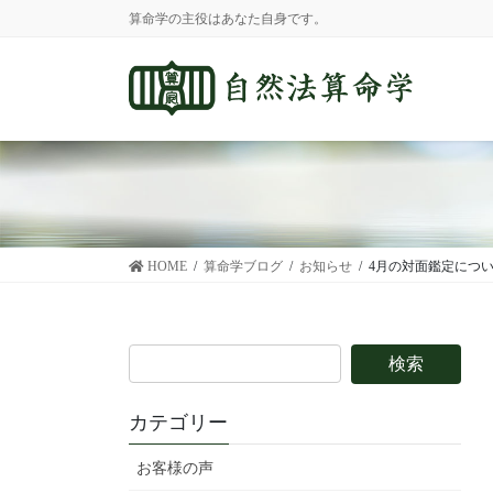
コ
ナ
算命学の主役はあなた自身です。
ン
ビ
テ
ゲ
ン
ー
ツ
シ
に
ョ
移
ン
動
に
移
動
HOME
算命学ブログ
お知らせ
4月の対面鑑定につ
カテゴリー
お客様の声