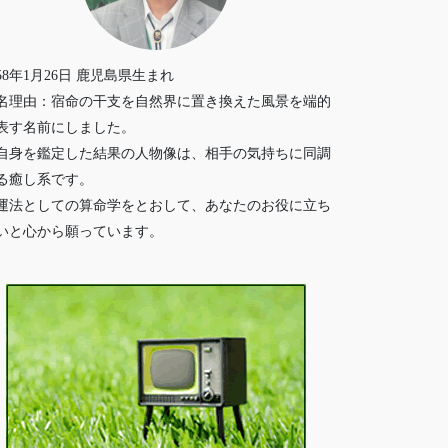
958年1月26日 鹿児島県生まれ
名理由：宿命の干支を自然界に置き換えた風景を端的
表す名前にしました。
自身を鑑定した結果の人物像は、相手の気持ちに同調
る癒し系です。
運法としての算命学をとおして、あなたのお役に立ち
いと心から願っています。