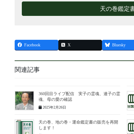
天の巻鑑定
Facebook
X
Bluesky
関連記事
360回目ライブ配信 実子の霊魂、連子の霊
魂、母の愛の確認
2025年2月26日
天の巻、地の巻・運命鑑定書の販売を再開
します！