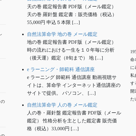
天の巻 鑑定報告書 PDF版（メール鑑定）
天の巻 羅針盤 鑑定書：販売価格（税込）
55,000円 申込５本限 […]
し
自然法算命学 地の巻 メール鑑定
地の巻 鑑定報告書 PDF版（メール鑑定）
時の流れにおける一生を１０年毎に分析
1
（後天運）鑑定（8旬まで） 地 […]
命
に
e ラーニング・師範科 通信講座
私
e ラーニング 師範科 通信講座 動画視聴サ
す
イトは、算命学 インターネット通信講座の
開
サイトで提供。 パソコン、 […]
た
ーの
自然法算命学 人の巻 メール鑑定
人の巻・羅針盤 鑑定報告書 PDF版（メール
鑑定） 性格分析を主とした鑑定書 販売価
格（税込）33,000円 […]
ーの