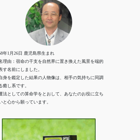
958年1月26日 鹿児島県生まれ
名理由：宿命の干支を自然界に置き換えた風景を端的
表す名前にしました。
自身を鑑定した結果の人物像は、相手の気持ちに同調
る癒し系です。
運法としての算命学をとおして、あなたのお役に立ち
いと心から願っています。