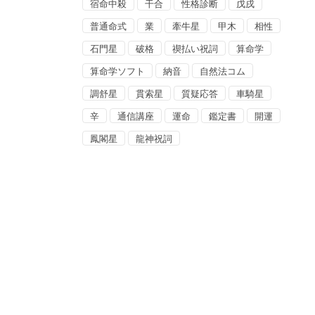
宿命中殺
干合
性格診断
戊戌
普通命式
業
牽牛星
甲木
相性
石門星
破格
禊払い祝詞
算命学
算命学ソフト
納音
自然法コム
調舒星
貫索星
質疑応答
車騎星
辛
通信講座
運命
鑑定書
開運
鳳閣星
龍神祝詞