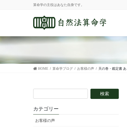
コ
ナ
算命学の主役はあなた自身です。
ン
ビ
テ
ゲ
ン
ー
ツ
シ
に
ョ
移
ン
動
に
移
動
HOME
算命学ブログ
お客様の声
天の巻・鑑定書 
カテゴリー
お客様の声