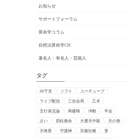
お知らせ
サポートフォーラム
算命学コラム
自然法算命学CH
著名人・有名人・芸能人
タグ
60干支
ソフト
ユーチューブ
ライブ配信
三合会局
乙木
五行喜忌論
再建格
冲動
半会
占い
四柱推命
大運天中殺
天の巻
天将星
守護神
宗廟社稷
害