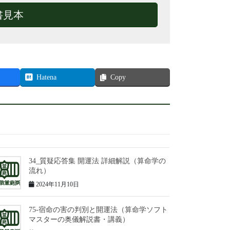
書見本
Hatena
Copy
34_質疑応答集 開運法 詳細解説（算命学の
流れ）
2024年11月10日
75-宿命の害の判別と開運法（算命学ソフト
マスターの奥儀解説書・講義）